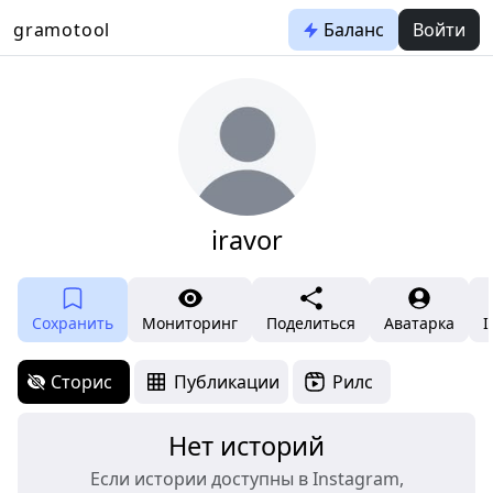
gramotool
Баланс
Войти
iravor
Сохранить
Мониторинг
Поделиться
Аватарка
I
Сторис
Публикации
Рилс
Нет историй
Если истории доступны в Instagram,