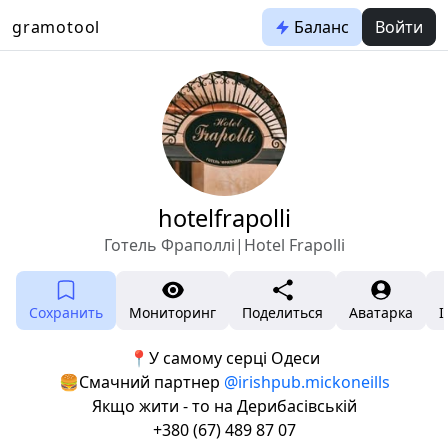
gramotool
Баланс
Войти
hotelfrapolli
Готель Фраполлі|Hotel Frapolli
Сохранить
Мониторинг
Поделиться
Аватарка
I
📍У самому серці Одеси
🍔Смачний партнер
@irishpub.mickoneills
Якщо жити - то на Дерибасівській
+380 (67) 489 87 07