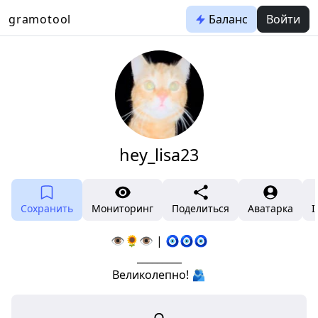
gramotool
Баланс
Войти
hey_lisa23
Сохранить
Мониторинг
Поделиться
Аватарка
I
👁🌻👁 | 🧿🧿🧿
_________
Великолепно! 🫂