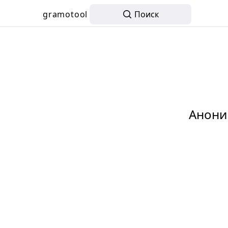
gramotool
Поиск
Анони