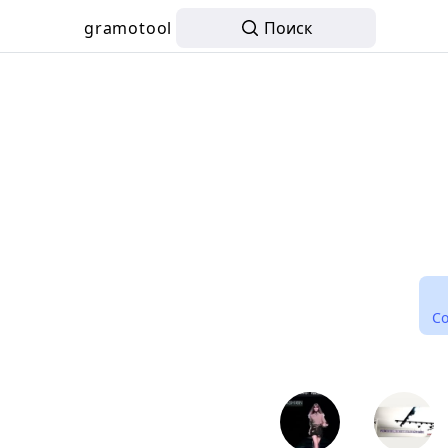
gramotool
Поиск
С