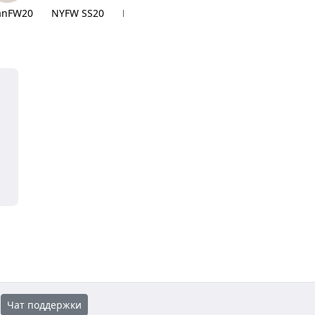
anFW20
NYFW SS20
FW 19 Shows
Vogue Italia
Interview 
Чат поддержки