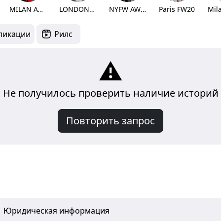
MILAN AW20
LONDON AW20
NYFW AW20
Paris FW20
Mil
ликации
Рилс
⚠️
Не получилось проверить наличие историй
Повторить запрос
Юридическая информация