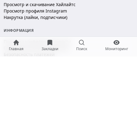
Просмотр и скачивание Хайлайтс
Просмотр профиля Instagram
Накрутка (лайки, подписчики)
ИНФОРМАЦИЯ
Политика конфиденциальности
Пользовательское соглашение
Главная
Закладки
Поиск
Мониторинг
Безопасность платежей
ПОДДЕРЖКА
Чат поддержки
hello@gramotool.ru
Принимаем к оплате:
* Деятельность компании Meta Platforms Inc. (Facebook, Instagram)
признана экстремистской и запрещена на территории РФ.