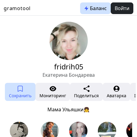
gramotool
Баланс
Войти
fridrih05
Екатерина Бондарева
Сохранить
Мониторинг
Поделиться
Аватарка
I
Мама Ульяшки👧