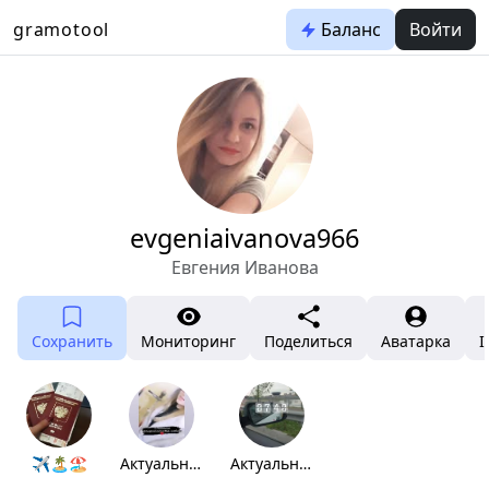
gramotool
Баланс
Войти
evgeniaivanova966
Евгения Иванова
Сохранить
Мониторинг
Поделиться
Аватарка
I
✈🏝🏖
Актуальное
Актуальное