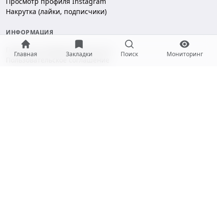
Просмотр профиля Instagram
Накрутка (лайки, подписчики)
ИНФОРМАЦИЯ
Политика конфиденциальности
Главная
Закладки
Поиск
Мониторинг
Пользовательское соглашение
Безопасность платежей
ПОДДЕРЖКА
Чат поддержки
hello@gramotool.ru
Принимаем к оплате:
* Деятельность компании Meta Platforms Inc. (Facebook, Instagram)
признана экстремистской и запрещена на территории РФ.