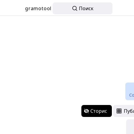
gramotool
Поиск
С
Сторис
Пуб