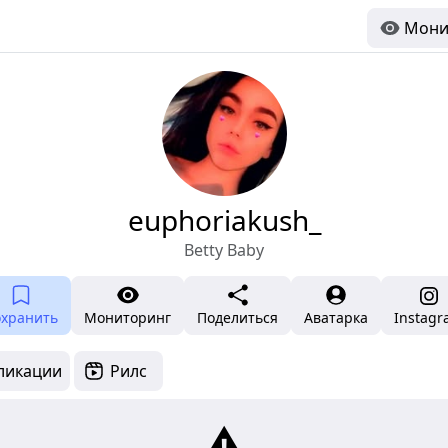
Мони
euphoriakush_
Betty Baby
охранить
Мониторинг
Поделиться
Аватарка
Instag
ликации
Рилс
⚠️