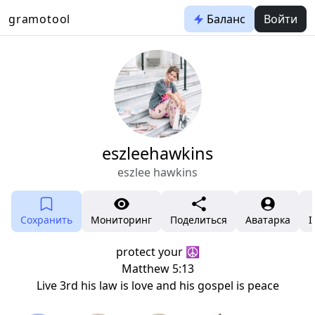
gramotool
Баланс
Войти
eszleehawkins
eszlee hawkins
Сохранить
Мониторинг
Поделиться
Аватарка
I
protect your ☮️
Matthew 5:13
Live 3rd his law is love and his gospel is peace