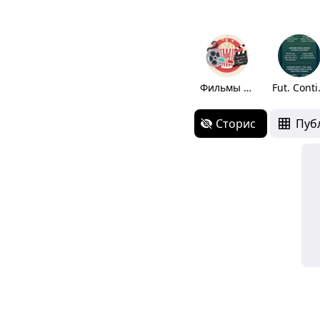
Фильмы eng
Fut.
Сторис
Пуб