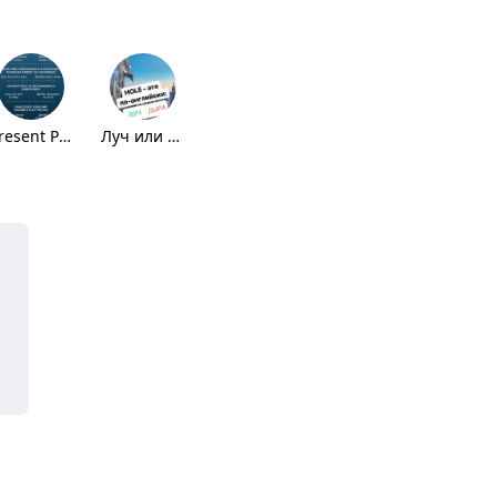
Present Perfect
Луч или дыра?
Past Perfect
👨‍⚕️ или 👨‍⚖️?