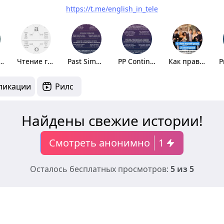
https://t.me/english_in_tele
 Continuous
Чтение гласных
Past Simple
PP Continuous
Как правильно?
ликации
Рилс
Найдены свежие истории!
Смотреть анонимно
1
Осталось бесплатных просмотров:
5 из 5