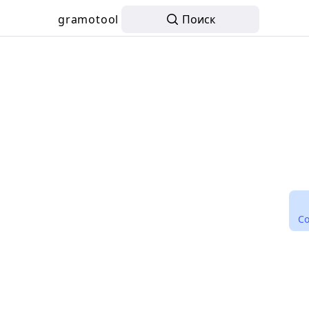
gramotool
Поиск
С