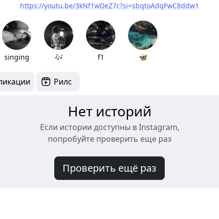
https://youtu.be/3kNf1wDeZ7c?si=sbqtoAdqFwC8ddw1
singing
🎶
f1
🦋
ликации
Рилс
Нет историй
Если истории доступны в Instagram,
попробуйте проверить еще раз
Проверить ещё раз