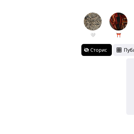
🤍
⛩️
Сторис
Пуб