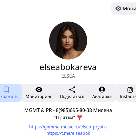
Мони
elseabokareva
ELSEA
охранить
Мониторинг
Поделиться
Аватарка
Instag
MGMT & PR - 8(985)695-80-38 Милена
"Прятки" ❣️
https://gamma-music.ru/elsea_pryatki
https://t.me/elseabok