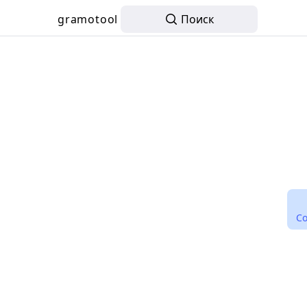
gramotool
Поиск
С