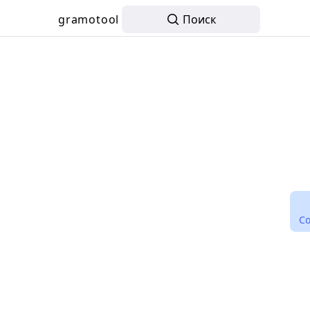
gramotool
Поиск
С