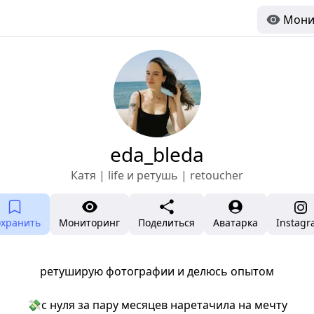
Мони
eda_bleda
Катя | life и ретушь | retoucher
охранить
Мониторинг
Поделиться
Аватарка
Instag
⠀
ретуширую фотографии и делюсь опытом
⠀
💸с нуля за пару месяцев наретачила на мечту