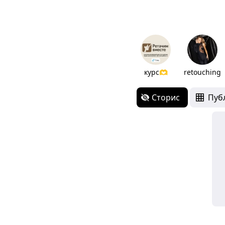
курс🫶
retouching
Сторис
Пуб