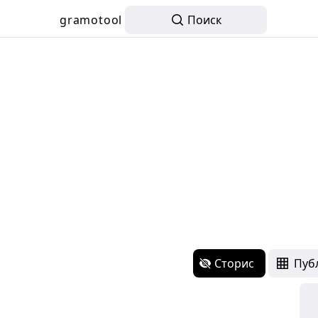
gramotool
Поиск
Сторис
Пуб