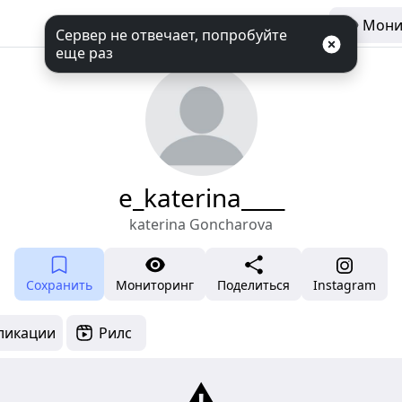
Мони
Сервер не отвечает, попробуйте
еще раз
e_katerina____
katerina Goncharova
Сохранить
Мониторинг
Поделиться
Instagram
ликации
Рилс
⚠️