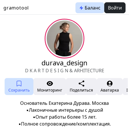
gramotool
Баланс
Войти
durava_design
D K A R T D E S I G N & ARHITECTURE
Сохранить
Мониторинг
Поделиться
Аватарка
I
Основатель Екатерина Дурава. Москва
▪️Лаконичные интерьеры с душой
▪️Опыт работы более 15 лет.
▪️Полное сопровождение/комплектация.