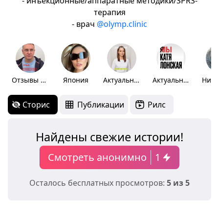
- инъекционные/аппаратные методики/SPRS-
терапия
- врач
@olymp.clinic
Отзывы Лонской
Япония
Актуальное
Актуальное
Сторис
Публикации
Рилс
Найдены свежие истории!
Смотреть анонимно
1
Осталось бесплатных просмотров:
5 из 5