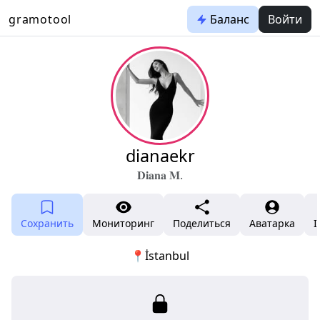
gramotool
Баланс
Войти
dianaekr
𝐃𝐢𝐚𝐧𝐚 𝐌.
Сохранить
Мониторинг
Поделиться
Аватарка
I
📍İstanbul