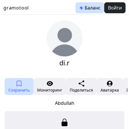
gramotool
Баланс
Войти
di.r
⠀ ⠀ ⠀
Сохранить
Мониторинг
Поделиться
Аватарка
I
Abdullah