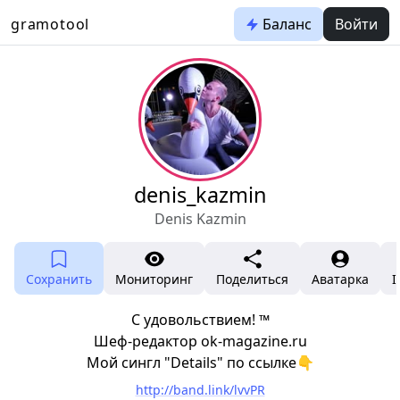
gramotool
Баланс
Войти
denis_kazmin
Denis Kazmin
Сохранить
Мониторинг
Поделиться
Аватарка
I
С удовольствием! ™
Шеф-редактор ok-magazine.ru
Мой сингл "Details" по ссылке👇
http://band.link/lvvPR