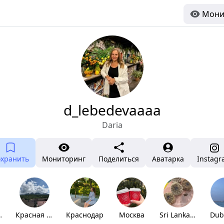
Мони
d_lebedevaaaa
Daria
охранить
Мониторинг
Поделиться
Аватарка
Instag
ьное
Красная поляна
Краснодар
Москва
Sri Lanka 🇱🇰
Duba