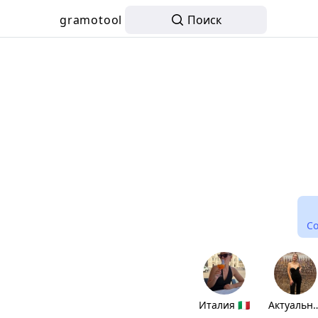
gramotool
Поиск
С
Италия 🇮🇹
Актуал