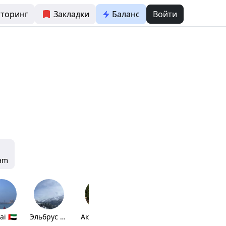
торинг
Закладки
Баланс
Войти
ram
i 🇦🇪
Эльбрус 🇷🇺
Актуальное
Малышки
Лето