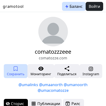
gramotool
Баланс
Войти
comatozzzeee
comatozze.com
Сохранить
Мониторинг
Поделиться
Instagram
@umalinks
@umaanorth
@umanoorth
@umacomatozze
Сторис
Публикации
Рилс