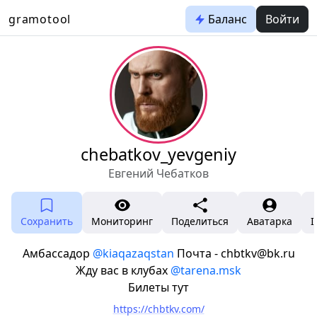
gramotool
Баланс
Войти
chebatkov_yevgeniy
Евгений Чебатков
Сохранить
Мониторинг
Поделиться
Аватарка
I
Амбассадор
@kiaqazaqstan
Почта - chbtkv@bk.ru
Жду вас в клубах
@tarena.msk
Билеты тут
https://chbtkv.com/