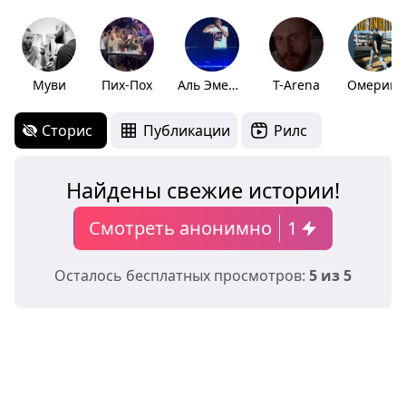
Муви
Пих-Пох
Аль Эменем
T-Arena
Омерика
Сторис
Публикации
Рилс
Найдены свежие истории!
Смотреть анонимно
1
Осталось бесплатных просмотров:
5 из 5