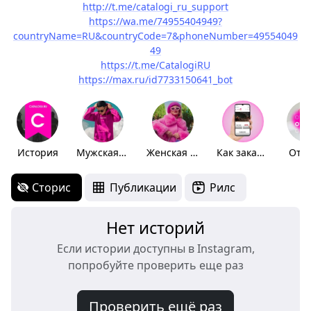
http://t.me/catalogi_ru_support
https://wa.me/74955404949?
countryName=RU&countryCode=7&phoneNumber=49554049
49
https://t.me/CatalogiRU
https://max.ru/id7733150641_bot
История
Мужская мода
Женская мода
Как заказать
Отз
Сторис
Публикации
Рилс
Нет историй
Если истории доступны в Instagram,
попробуйте проверить еще раз
Проверить ещё раз