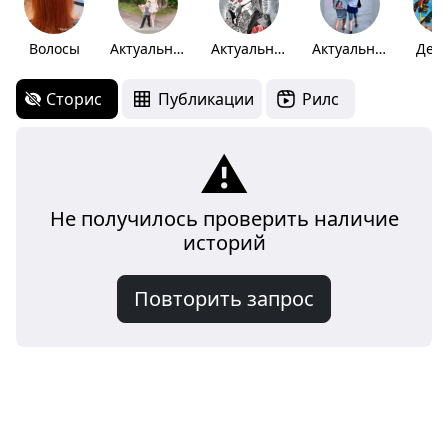
Волосы
Актуальное
Актуальное
Актуальное
Детс
Сторис
Публикации
Рилс
⚠️
Не получилось проверить наличие
историй
Повторить запрос