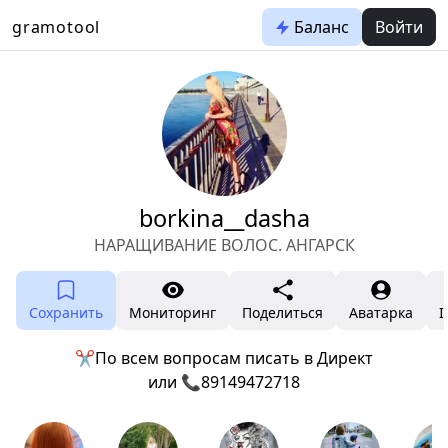
gramotool
Баланс
Войти
borkina__dasha
НАРАЩИВАНИЕ ВОЛОС. АНГАРСК
Сохранить
Мониторинг
Поделиться
Аватарка
I
✂️По всем вопросам писать в Директ
или 📞89149472718