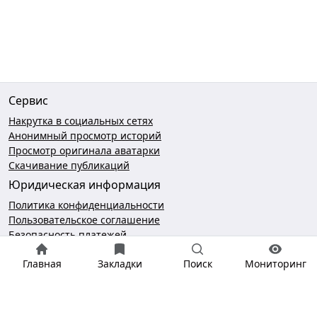
Сервис
Накрутка в социальных сетях
Анонимный просмотр историй
Просмотр оригинала аватарки
Скачивание публикаций
Юридическая информация
Политика конфиденциальности
Пользовательское соглашение
Безопасность платежей
Чат поддержки
Главная
Закладки
Поиск
Мониторинг
hello@gramotool.ru