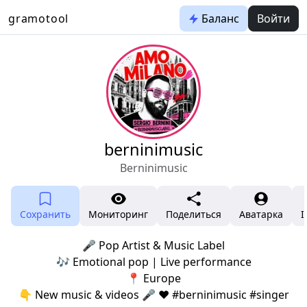
gramotool
Баланс
Войти
berninimusic
Berninimusic
Сохранить
Мониторинг
Поделиться
Аватарка
I
🎤 Pop Artist & Music Label
🎶 Emotional pop | Live performance
📍 Europe
👇 New music & videos 🎤 ❤️ #berninimusic #singer