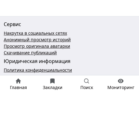
Сервис
Накрутка в социальных сетях
Анонимный просмотр историй
Просмотр оригинала аватарки
Скачивание публикаций
Юридическая информация
Политика конфиденциальности
Пользовательское соглашение
Безопасность платежей
Главная
Закладки
Поиск
Мониторинг
Чат поддержки
hello@gramotool.ru
* деятельность компании Meta Platforms Inc., которой
принадлежит Инстаграм, запрещена на территории РФ.
Соцсеть признана экстремистской и запрещена в России.