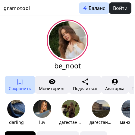
gramotool
Баланс
Войти
be_noot
Сохранить
Мониторинг
Поделиться
Аватарка
I
darling
luv
дагестан⛰️
дагестан🗻
манже