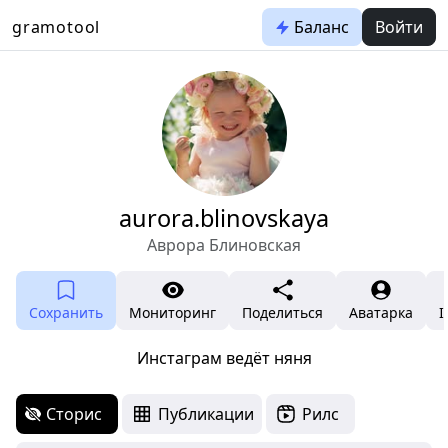
gramotool
Баланс
Войти
aurora.blinovskaya
Аврора Блиновская
Сохранить
Мониторинг
Поделиться
Аватарка
I
Инстаграм ведёт няня
Сторис
Публикации
Рилс