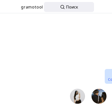
gramotool
Поиск
С
⠀