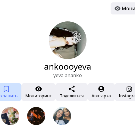
Мони
ankoooyeva
yeva ananko
охранить
Мониторинг
Поделиться
Аватарка
Instag
⠀
⠀
⠀