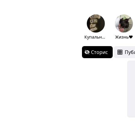
Купальники
Жизнь❤️
Сторис
Пуб