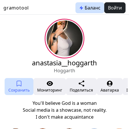
gramotool
Баланс
Войти
anastasia__hoggarth
Hoggarth
Сохранить
Мониторинг
Поделиться
Аватарка
I
You'll believe God is a woman
Social media is a showcase, not reality.
I don't make acquaintance