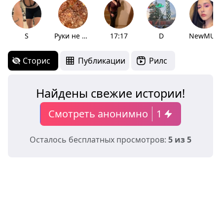
S
Руки не из жопы
17:17
D
NewMUp
Сторис
Публикации
Рилс
Найдены свежие истории!
Смотреть анонимно
1
Осталось бесплатных просмотров:
5 из 5