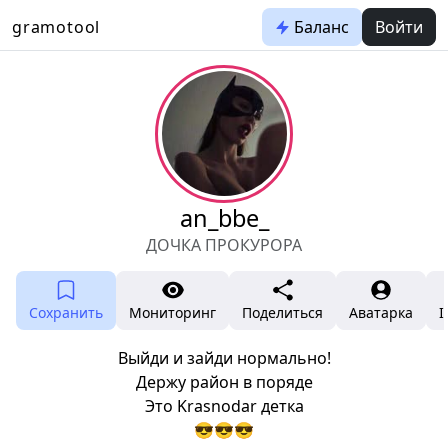
gramotool
Баланс
Войти
an_bbe_
ДОЧКА ПРОКУРОРА
Сохранить
Мониторинг
Поделиться
Аватарка
I
Выйди и зайди нормально!
Держу район в поряде
Это Krasnodar детка
😎😎😎