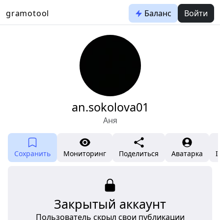
gramotool
Баланс
Войти
an.sokolova01
Аня
Сохранить
Мониторинг
Поделиться
Аватарка
I
Закрытый аккаунт
Пользователь скрыл свои публикации