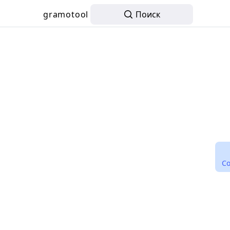
gramotool
Поиск
С