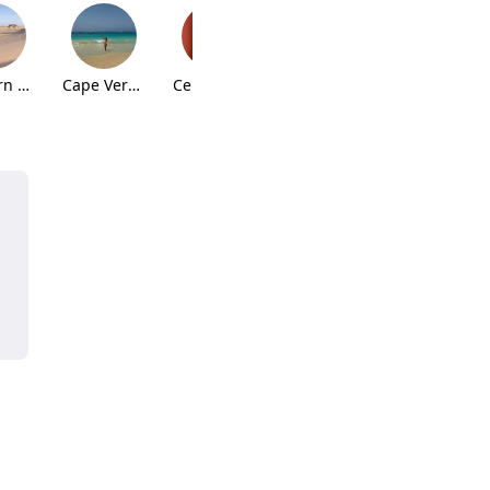
Western Sahara
Cape Verde 🇨🇻
Сенегал 🇸🇳
Kenya 🇰🇪
Oman 🇴🇲