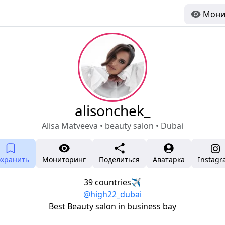
Мони
alisonchek_
Alisa Matveeva • beauty salon • Dubai
охранить
Мониторинг
Поделиться
Аватарка
Instag
39 countries✈️
@high22_dubai
Best Beauty salon in business bay