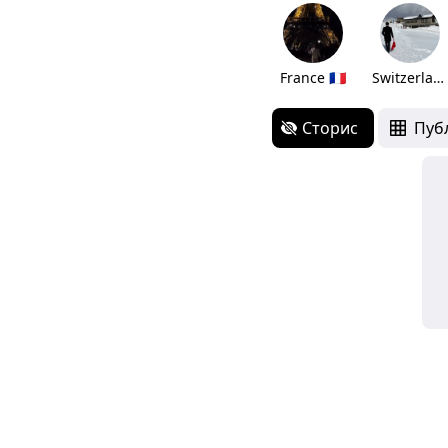
France 🇫🇷
Switzerland 🇨🇭
Сторис
Пуб