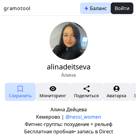
gramotool
Баланс
Войти
alinadeitseva
Алина
Сохранить
Мониторинг
Поделиться
Аватарка
I
Алина Дейцева
Кемерово |
@nessi_women
Фитнес-группы: похудение + рельеф
Бесплатная пробная• запись в Direct