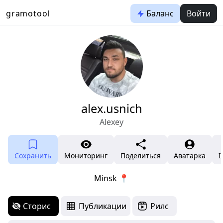
gramotool
Баланс
Войти
alex.usnich
Alexey
Сохранить
Мониторинг
Поделиться
Аватарка
I
Minsk 📍
Сторис
Публикации
Рилс