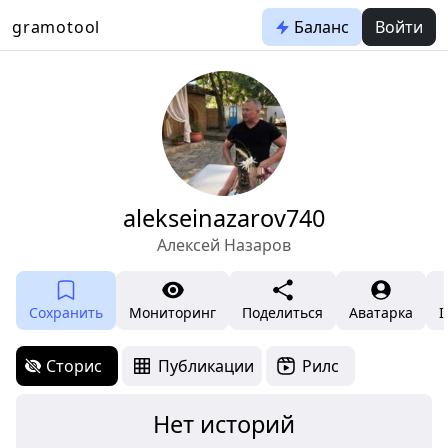
gramotool
Баланс
Войти
alekseinazarov740
Алексей Назаров
Сохранить
Мониторинг
Поделиться
Аватарка
I
Сторис
Публикации
Рилс
Нет историй