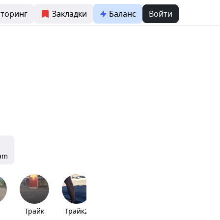
торинг
Закладки
Баланс
Войти
ram
Трайк
Трайк2
Turbo fest
Lacote🐊