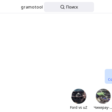
gramotool
Поиск
С
Ford vs uZ
Чикерау- Ван