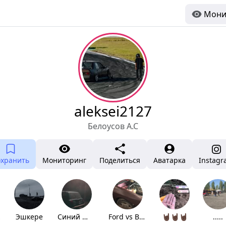
Мони
aleksei2127
Белоусов А.С
охранить
Мониторинг
Поделиться
Аватарка
Instag
ту
Эшкере
Синий 💙 дэли
Ford vs Bmw🤙🏿
🤘🏿🤘🏿🤘🏿
.....