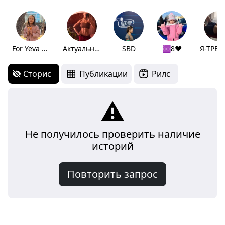
For Yeva 🫀
Актуальное
SBD
♾️8♥️
Сторис
Публикации
Рилс
⚠️
Не получилось проверить наличие
историй
Повторить запрос