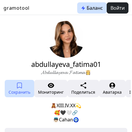
gramotool
Баланс
Войти
abdullayeva_fatima01
𝓐𝓫𝓭𝓾𝓵𝓵𝓪𝔂𝓮𝓿𝓪 𝓕𝓪𝓽𝓲𝓶𝓪👸
Сохранить
Мониторинг
Поделиться
Аватарка
I
🧸XIII.IV.XX💫
🥰🖤🤍🔗
👼🏻Cahan🧿