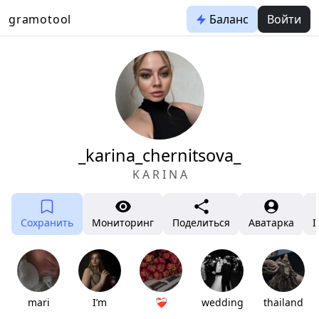
gramotool
Баланс
Войти
_karina_chernitsova_
K A R I N A
Сохранить
Мониторинг
Поделиться
Аватарка
I
mari
I’m
❤️‍🩹
wedding
thailand