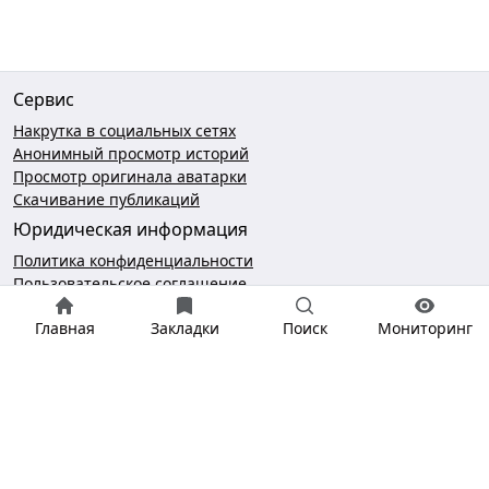
Сервис
Накрутка в социальных сетях
Анонимный просмотр историй
Просмотр оригинала аватарки
Скачивание публикаций
Юридическая информация
Политика конфиденциальности
Пользовательское соглашение
Безопасность платежей
Главная
Закладки
Поиск
Мониторинг
Чат поддержки
hello@gramotool.ru
* деятельность компании Meta Platforms Inc., которой
принадлежит Инстаграм, запрещена на территории РФ.