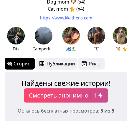
Dog mom 🐶 (x4)
Cat mom 🐈 (x4)
https://www.kkathens.com
Fits
Camperlife🏕️
🏄🏽‍♀️🏝
🏋🏽‍♀️
🐕 🐈
Сторис
Публикации
Рилс
Найдены свежие истории!
Смотреть анонимно
1
Осталось бесплатных просмотров:
5 из 5