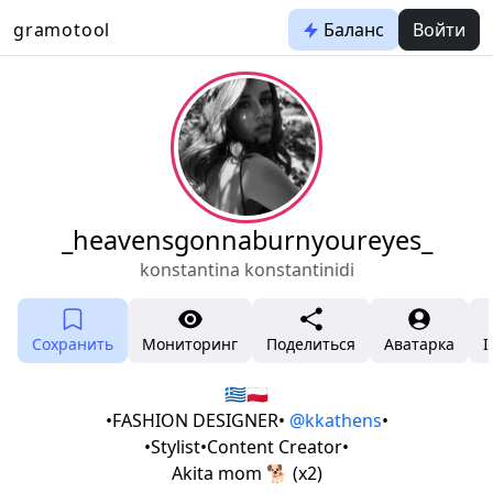
gramotool
Баланс
Войти
_heavensgonnaburnyoureyes_
konstantina konstantinidi
Сохранить
Мониторинг
Поделиться
Аватарка
I
🇬🇷🇵🇱
•FASHION DESIGNER•
@kkathens
•
•Stylist•Content Creator•
Akita mom 🐕 (x2)