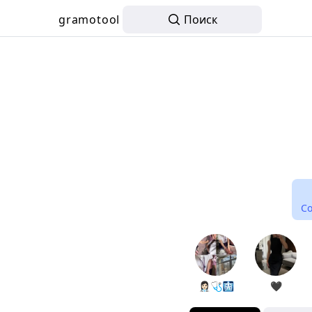
gramotool
Поиск
С
👩🏻‍⚕️🩺🩻
🖤