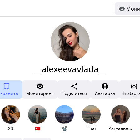
Мони
__alexeevavlada__
охранить
Мониторинг
Поделиться
Аватарка
Instag
23
🇹🇷
📽️
Thai
Актуальное