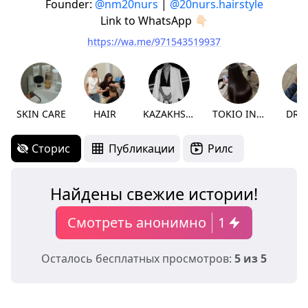
Founder:
@nm20nurs
|
@20nurs.hairstyle
Link to WhatsApp 👇🏻
https://wa.me/971543519937
SKIN CARE
HAIR
KAZAKHSTAN
TOKIO INKARAMI
DRE
Сторис
Публикации
Рилс
Найдены свежие истории!
Смотреть анонимно
1
Осталось бесплатных просмотров:
5 из 5