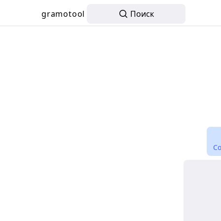
gramotool
Поиск
С