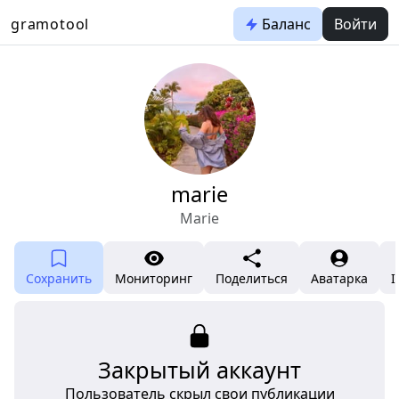
gramotool
Баланс
Войти
marie
Marie
Сохранить
Мониторинг
Поделиться
Аватарка
I
Закрытый аккаунт
Пользователь скрыл свои публикации