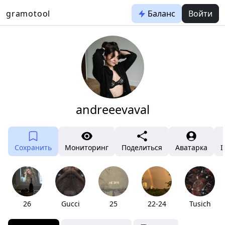
gramotool
Баланс
Войти
andreeevaval
Сохранить
Мониторинг
Поделиться
Аватарка
I
26
Gucci
25
22-24
Tusich