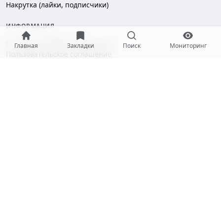
Накрутка (лайки, подписчики)
ИНФОРМАЦИЯ
Политика конфиденциальности
Главная
Закладки
Поиск
Мониторинг
Пользовательское соглашение
Безопасность платежей
ПОДДЕРЖКА
Чат поддержки
hello@gramotool.ru
Принимаем к оплате:
* Деятельность компании Meta Platforms Inc. (Facebook, Instagram)
признана экстремистской и запрещена на территории РФ.