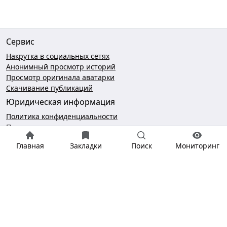
Сервис
Накрутка в социальных сетях
Анонимный просмотр историй
Просмотр оригинала аватарки
Скачивание публикаций
Юридическая информация
Политика конфиденциальности
Пользовательское соглашение
Безопасность платежей
Главная
Закладки
Поиск
Мониторинг
Чат поддержки
hello@gramotool.ru
* деятельность компании Meta Platforms Inc., которой
принадлежит Инстаграм, запрещена на территории РФ.