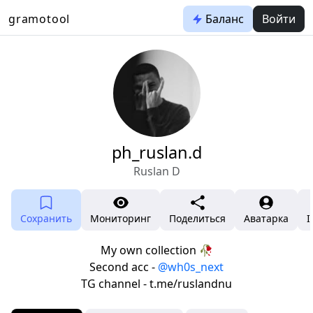
gramotool
Баланс
Войти
ph_ruslan.d
Ruslan D
Сохранить
Мониторинг
Поделиться
Аватарка
I
My own collection 🥀
Second acc -
@wh0s_next
TG channel - t.me/ruslandnu